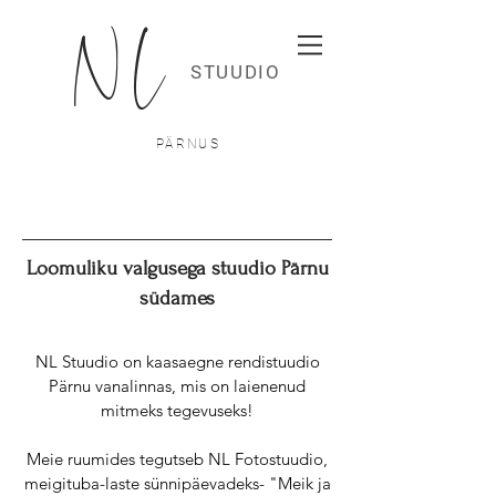
N.L
STUUDIO
PÄRNUS
Loomuliku valgusega stuudio Pärnu
südames
NL Stuudio on kaasaegne rendistuudio
Pärnu vanalinnas, mis on laienenud
mitmeks tegevuseks!
Meie ruumides tegutseb NL Fotostuudio,
meigituba-laste sünnipäevadeks- "Meik ja