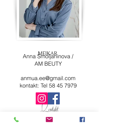
MEIKAR
​Anna Smoljaninova /
AM BEUTY
anmua.ee@gmail.com
kontakt: Tel
58 45 7979
Kontakt
Rüütli 14, II korrus
Pärnu,80011
stuudionl@gmail.com