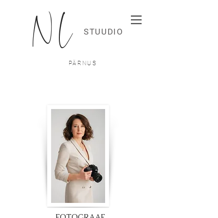
N.L
STUUDIO
PÄRNUS
FOTOGRAAF